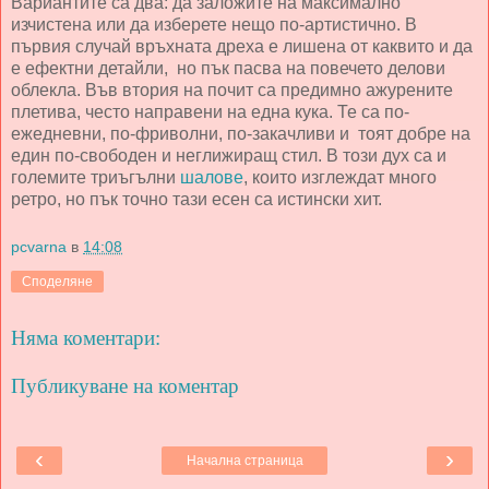
Вариантите са два: да заложите на максимално
изчистена или да изберете нещо по-артистично. В
първия случай връхната дреха е лишена от каквито и да
е ефектни детайли, но пък пасва на повечето делови
облекла. Във втория на почит са предимно ажурените
плетива, често направени на една кука. Те са по-
ежедневни, по-фриволни, по-закачливи и тоят добре на
един по-свободен и неглижиращ стил. В този дух са и
големите триъгълни
шалове
, които изглеждат много
ретро, но пък точно тази есен са истински хит.
pcvarna
в
14:08
Споделяне
Няма коментари:
Публикуване на коментар
‹
›
Начална страница