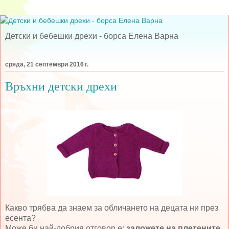
Детски и бебешки дрехи - борса Елена Варна
сряда, 21 септември 2016 г.
Връхни детски дрехи
Какво трябва да знаем за обличането на децата ни през
есента?
Може би най-добрия отговор е:
заложете на плетените