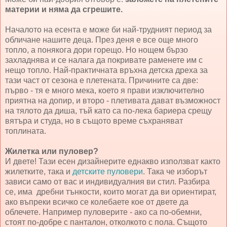
материи и няма да сгрешите.
Началото на есента е може би най-трудният период за
обличане нашите деца. През деня е все още много
топло, а понякога дори горещо. Но нощем бързо
захладнява и се налага да покривате раменете им с
нещо топло. Най-практичната връхна детска дреха за
тази част от сезона е плетената. Причините са две:
първо - тя е много мека, което я прави изключително
приятна на допир, и второ - плетивата дават възможност
на тялото да диша, тъй като са по-лека бариера срещу
вятъра и студа, но в същото време съхраняват
топлината.
Жилетка или пуловер?
И двете! Тази есен дизайнерите еднакво използват както
жилетките, така и
детските пуловери
. Така че изборът
зависи само от вас и индивидуалния ви стил. Разбира
се, има дребни тънкости, които могат да ви ориентират,
ако въпреки всичко се колебаете кое от двете да
облечете. Например пуловерите - ако са по-обемни,
стоят по-добре с панталон, отколкото с пола. Същото