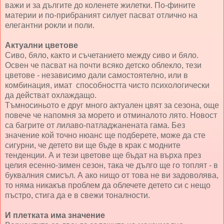
важи и за дългите до коленете жилетки. По-фините
материи и по-прибраният силует пасват отлично на
елегантни рокли и поли.
Актуални цветове
Сиво, бяло, както и съчетанието между сиво и бяло.
Освен че пасват на почти всяко детско облекло, тези
цветове - независимо дали самостоятелно, или в
комбинация, имат способността чисто психологически
да действат охлаждащо.
Тъмносиньото е друг много актуален цвят за сезона, още
повече че напомня за морето и отминалото лято. Новост
са багрите от лилаво-патладжанената гама. Без
значение кой точно нюанс ще подберете, може да сте
сигурни, че детето ви ще бъде в крак с модните
тенденции. А и тези цветове ще бъдат на върха през
целия есенно-зимен сезон, така че дълго ще го топлят - в
буквалния смисъл. А ако нищо от това не ви задоволява,
то няма никакъв проблем да облечете детето си с нещо
пъстро, стига да е в свежи тоналности.
И плетката има значение